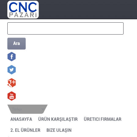
Ara
Türkçe
ANASAYFA
ÜRÜN KARŞILAŞTIR
ÜRETICI FIRMALAR
2. EL ÜRÜNLER
BIZE ULAŞIN