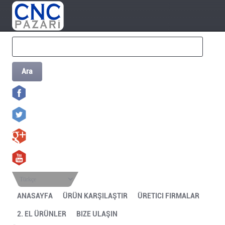
Ara
Türkçe
ANASAYFA
ÜRÜN KARŞILAŞTIR
ÜRETICI FIRMALAR
2. EL ÜRÜNLER
BIZE ULAŞIN