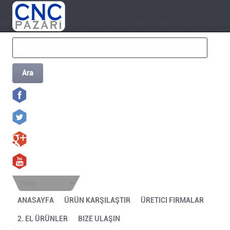
Ara
Türkçe
ANASAYFA
ÜRÜN KARŞILAŞTIR
ÜRETICI FIRMALAR
2. EL ÜRÜNLER
BIZE ULAŞIN