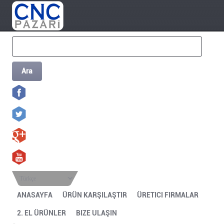
Ara
Türkçe
ANASAYFA
ÜRÜN KARŞILAŞTIR
ÜRETICI FIRMALAR
2. EL ÜRÜNLER
BIZE ULAŞIN