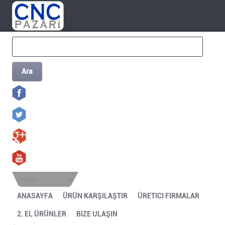
Ara
Türkçe
ANASAYFA
ÜRÜN KARŞILAŞTIR
ÜRETICI FIRMALAR
2. EL ÜRÜNLER
BIZE ULAŞIN