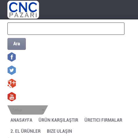
Ara
Türkçe
ANASAYFA
ÜRÜN KARŞILAŞTIR
ÜRETICI FIRMALAR
2. EL ÜRÜNLER
BIZE ULAŞIN