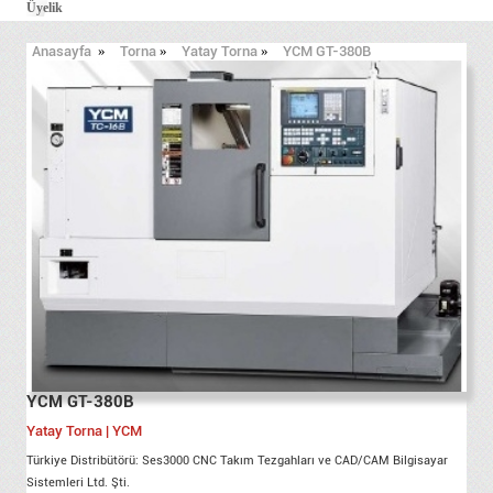
Üyelik
Anasayfa
»
Torna
»
Yatay Torna
»
YCM GT-380B
YCM GT-380B
Yatay Torna | YCM
Türkiye Distribütörü: Ses3000 CNC Takım Tezgahları ve CAD/CAM Bilgisayar
Sistemleri Ltd. Şti.