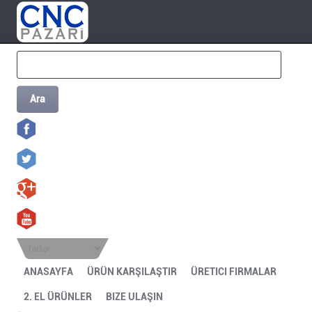
Ara
Türkçe
ANASAYFA
ÜRÜN KARŞILAŞTIR
ÜRETICI FIRMALAR
2. EL ÜRÜNLER
BIZE ULAŞIN