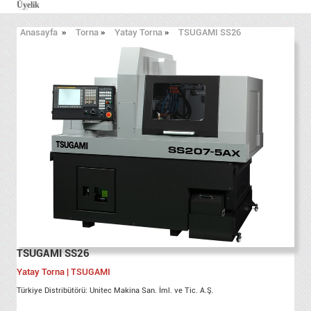
Üyelik
Anasayfa
»
Torna
»
Yatay Torna
»
TSUGAMI SS26
TSUGAMI SS26
Yatay Torna | TSUGAMI
Türkiye Distribütörü: Unitec Makina San. İml. ve Tic. A.Ş.