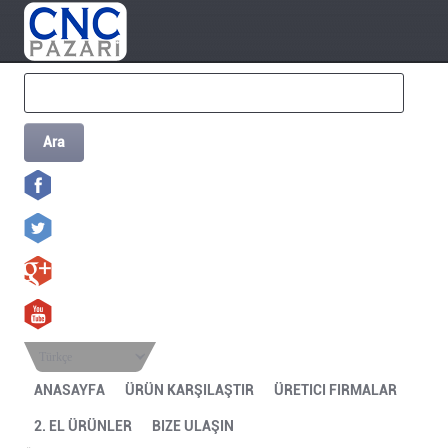
Ara
Türkçe
ANASAYFA
ÜRÜN KARŞILAŞTIR
ÜRETICI FIRMALAR
2. EL ÜRÜNLER
BIZE ULAŞIN