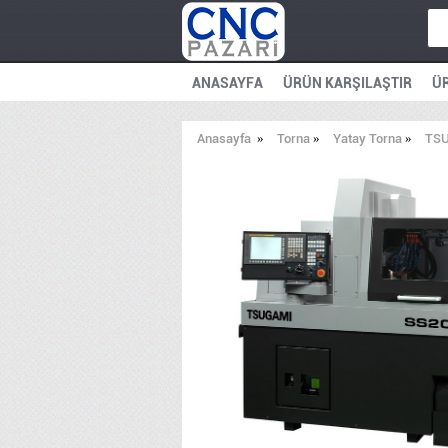
ANASAYFA
ÜRÜN KARŞILAŞTIR
ÜR
Anasayfa
»
Torna
»
Yatay Torna
»
TSU