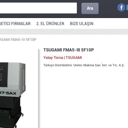
Ara
ETICI FIRMALAR
2. EL ÜRÜNLER
BIZE ULAŞIN
GAMI FMA5-III 5F10P
TSUGAMI FMA5-III 5F10P
Yatay Torna | TSUGAMI
Türkiye Distribütörü: Unitec Makina San. İml. ve Tic. A.Ş.