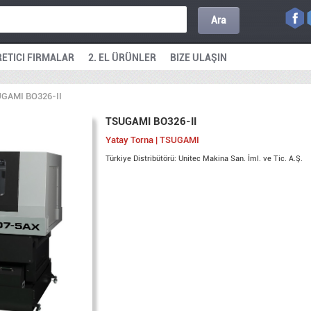
Ara
ETICI FIRMALAR
2. EL ÜRÜNLER
BIZE ULAŞIN
GAMI BO326-II
TSUGAMI BO326-II
Yatay Torna | TSUGAMI
Türkiye Distribütörü: Unitec Makina San. İml. ve Tic. A.Ş.