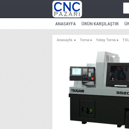
ANASAYFA
ÜRÜN KARŞILAŞTIR
ÜR
Anasayfa
»
Torna
»
Yatay Torna
»
TSU