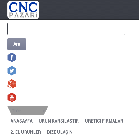
Ara
Türkçe
ANASAYFA
ÜRÜN KARŞILAŞTIR
ÜRETICI FIRMALAR
2. EL ÜRÜNLER
BIZE ULAŞIN