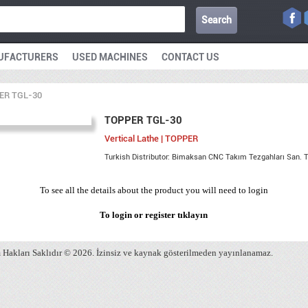
Search
UFACTURERS
USED MACHINES
CONTACT US
ER TGL-30
TOPPER TGL-30
Vertical Lathe | TOPPER
Turkish Distributor: Bimaksan CNC Takım Tezgahları San. Tic
To see all the details about the product you will need to login
To login or register
tıklayın
Hakları Saklıdır © 2026. İzinsiz ve kaynak gösterilmeden yayınlanamaz.