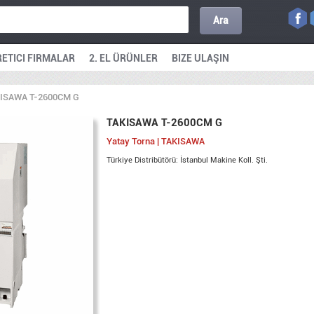
Ara
ETICI FIRMALAR
2. EL ÜRÜNLER
BIZE ULAŞIN
ISAWA T-2600CM G
TAKISAWA T-2600CM G
Yatay Torna | TAKISAWA
Türkiye Distribütörü: İstanbul Makine Koll. Şti.