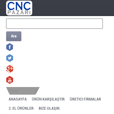
Ara
Türkçe
ANASAYFA
ÜRÜN KARŞILAŞTIR
ÜRETICI FIRMALAR
2. EL ÜRÜNLER
BIZE ULAŞIN