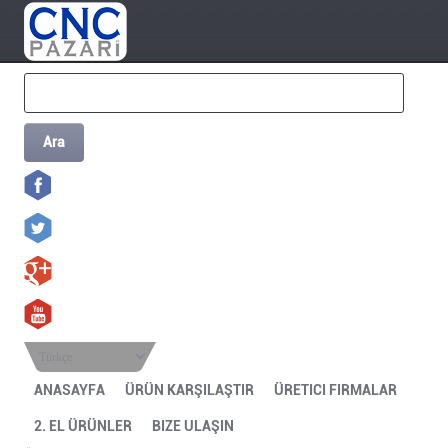
Ara
Türkçe
ANASAYFA
ÜRÜN KARŞILAŞTIR
ÜRETICI FIRMALAR
2. EL ÜRÜNLER
BIZE ULAŞIN