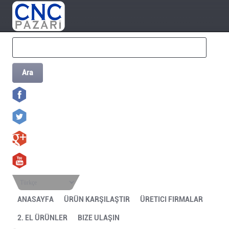
Ara
Türkçe
ANASAYFA
ÜRÜN KARŞILAŞTIR
ÜRETICI FIRMALAR
2. EL ÜRÜNLER
BIZE ULAŞIN