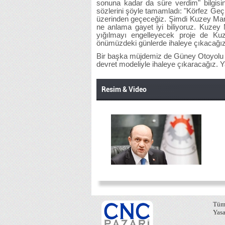
sonuna kadar da süre verdim" bilgisin
sözlerini şöyle tamamladı: "Körfez Geç
üzerinden geçeceğiz. Şimdi Kuzey Marm
ne anlama gayet iyi biliyoruz. Kuzey
yığılmayı engelleyecek proje de Ku
önümüzdeki günlerde ihaleye çıkacağız
Bir başka müjdemiz de Güney Otoyolu dedi
devret modeliyle ihaleye çıkaracağız.
Resim & Video
Tüm 
Yasa