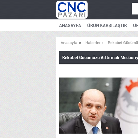
ANASAYFA
ÜRÜN KARŞILAŞTIR
ÜR
Anasayfa
»
Haberler
»
Rekabet Gücümüz
Rekabet Gücümüzü Arttırmak Mecburiy