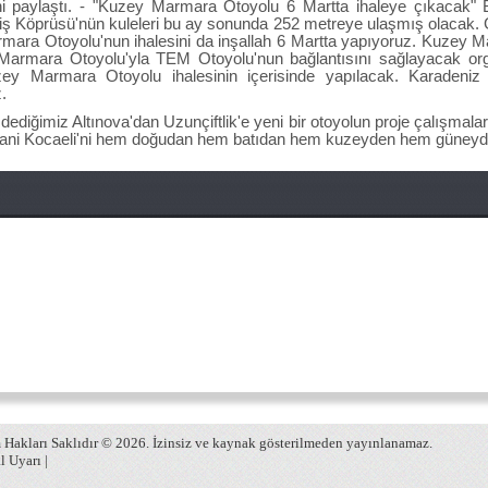
i paylaştı. - "Kuzey Marmara Otoyolu 6 Martta ihaleye çıkacak" B
iş Köprüsü'nün kuleleri bu ay sonunda 252 metreye ulaşmış olacak. Gel
ara Otoyolu'nun ihalesini da inşallah 6 Martta yapıyoruz. Kuzey Ma
 Marmara Otoyolu'yla TEM Otoyolu'nun bağlantısını sağlayacak orga
zey Marmara Otoyolu ihalesinin içerisinde yapılacak. Karadeniz
.
ğimiz Altınova'dan Uzunçiftlik'e yeni bir otoyolun proje çalışmaları b
 Yani Kocaeli'ni hem doğudan hem batıdan hem kuzeyden hem güneyden
Hakları Saklıdır © 2026. İzinsiz ve kaynak gösterilmeden yayınlanamaz.
l Uyarı
|