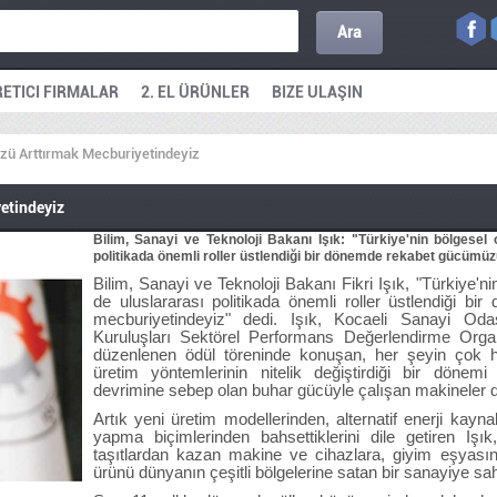
Ara
ETICI FIRMALAR
2. EL ÜRÜNLER
BIZE ULAŞIN
ü Arttırmak Mecburiyetindeyiz
etindeyiz
Bilim, Sanayi ve Teknoloji Bakanı Işık: "Türkiye'nin bölges
politikada önemli roller üstlendiği bir dönemde rekabet gücümü
Bilim, Sanayi ve Teknoloji Bakanı Fikri Işık, "Türkiye
de uluslararası politikada önemli roller üstlendiği 
mecburiyetindeyiz" dedi. Işık, Kocaeli Sanayi Oda
Kuruluşları Sektörel Performans Değerlendirme Organ
düzenlenen ödül töreninde konuşan, her şeyin çok hızl
üretim yöntemlerinin nitelik değiştirdiği bir dönemi 
devrimine sebep olan buhar gücüyle çalışan makineler d
Artık yeni üretim modellerinden, alternatif enerji kayna
yapma biçimlerinden bahsettiklerini dile getiren Işı
taşıtlardan kazan makine ve cihazlara, giyim eşyası
ürünü dünyanın çeşitli bölgelerine satan bir sanayiye sah