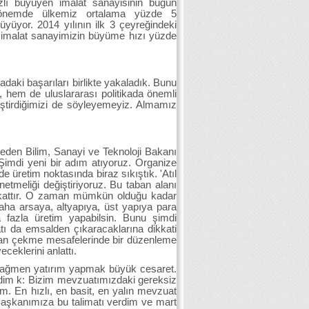
lı büyüyen imalat sanayisinin bugün
nemde ülkemiz ortalama yüzde 5
üyor. 2014 yılının ilk 3 çeyreğindeki
 imalat sanayimizin büyüme hızı yüzde
aki başarıları birlikte yakaladık. Bunu
 hem de uluslararası politikada önemli
eştirdiğimizi de söyleyemeyiz. Almamız
 eden Bilim, Sanayi ve Teknoloji Bakanı
Şimdi yeni bir adım atıyoruz. Organize
e üretim noktasında biraz sıkıştık. 'Atıl
netmeliği değiştiriyoruz. Bu taban alanı
ş kattır. O zaman mümkün olduğu kadar
aha arsaya, altyapıya, üst yapıya para
 fazla üretim yapabilsin. Bunu şimdi
tı da emsalden çıkaracaklarına dikkati
madan çekme mesafelerinde bir düzenleme
eklerini anlattı.
a rağmen yatırım yapmak büyük cesaret.
dedim k: Bizim mevzuatımızdaki gereksiz
m. En hızlı, en basit, en yalın mevzuat
 Başkanımıza bu talimatı verdim ve mart