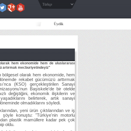
Türkçe
Üyelik
el olarak hem ekonomide hem de uluslararası
zü artırmak mecburiyetindeyiz"
'nin bölgesel olarak hem ekonomide, hem
bir dönemde rekabet gücümüzü arttırmak
sı'nca (KSO) gerçekleştirilen Sanayi
izasyonu'nun Başiskele'de bir otelde
ı değiştiğini, ekonomik ilişkilerin ve
yaşadıklarını belirterek, artık sanayi
öneminde olmadıklarını söyledi.
klarından, yeni ürün çıktılarından ve iş
k, şöyle konuştu: "Türkiye'nin motorlu
ndan plastik mamüllere kadar pek çok
ip oldu.