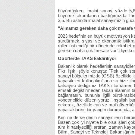
büyümüşken, imalat sanayi yüzde 5,8 
büyüme rakamlarına baktığımızda Türk
3,5. Bu aslında imalat sanayimizin gücü
"Almamız gereken daha çok mesafe 
2023 hedefinin en büyük motivasyon kay
sürdürmek, siyasi ve ekonomik istikra
roller üstlendiği bir dönemde rekabet
gereken daha çok mesafe var" diye ko
OSB'lerde TAKS kaldırılıyor
Bakanlık olarak hedeflerinin sanayicil
Fikri Işık, şöyle konuştu: "Pek çok s
sanayi bölgelerimizde (OSB) özellikle im
kapasiteleri kullanalım' arzusu bize if
katsayısı dediğimiz TAKS'ı tamamen k
emsali değiştirmeden taban alanının t
bağlamasın, bununla ilgili bürokras
yönetmelikle düzenliyoruz. İnşallah b
çekerek, özellikle can ve mal güvenliğ
yapacaklarını, bir yangın durumunda, a
Kim ne derse desin sanayicilerin herb
Bazen çok iyi niyetle bile olsa işleri
tüm kırtasiyeciliği artıran, zaman kay
Bilim, Sanayi ve Teknoloji Bakanlığını