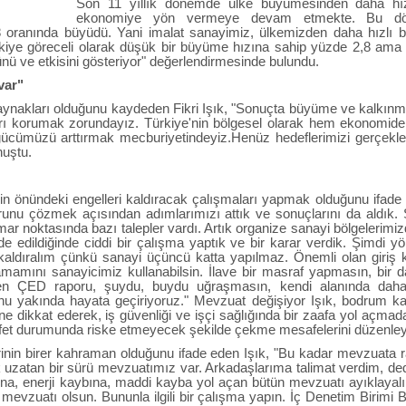
Son 11 yıllık dönemde ülke büyümesinden daha hız
ekonomiye yön vermeye devam etmekte. Bu dö
oranında büyüdü. Yani imalat sanayimiz, ülkemizden daha hızlı büy
iye göreceli olarak düşük bir büyüme hızına sahip yüzde 2,8 ama
nü ve etkisini gösteriyor" değerlendirmesinde bulundu.
var"
nakları olduğunu kaydeden Fikri Işık, "Sonuçta büyüme ve kalkınmad
rı korumak zorundayız. Türkiye'nin bölgesel olarak hem ekonomide,
 gücümüzü arttırmak mecburiyetindeyiz.
Henüz hedeflerimizi gerçekl
nuştu.
erin önündeki engelleri kaldıracak çalışmaları yapmak olduğunu ifade
orunu çözmek açısından adımlarımızı attık ve sonuçlarını da aldık. 
ar noktasında bazı talepler vardı. Artık organize sanayi bölgelerimizd
ade edildiğinde ciddi bir çalışma yaptık ve bir karar verdik. Şimdi yö
aldıralım çünkü sanayi üçüncü katta yapılmaz. Önemli olan giri
amamını sanayicimiz kullanabilsin. İlave bir masraf yapmasın, bir d
iden ÇED raporu, şuydu, buydu uğraşmasın, kendi alanında daha
unu yakında hayata geçiriyoruz." Mevzuat değişiyor Işık, bodrum ka
ine dikkat ederek, iş güvenliği ve işçi sağlığında bir zaafa yol aç
fet durumunda riske etmeyecek şekilde çekme mesafelerini düzenleyec
irinin birer kahraman olduğunu ifade eden Işık, "Bu kadar mevzuat
 çok uzatan bir sürü mevzuatımız var. Arkadaşlarıma talimat verdim, 
bına, enerji kaybına, maddi kayba yol açan bütün mevzuatı ayıklayalı
n mevzuatı olsun. Bununla ilgili bir çalışma yapın. İç Denetim Birimi