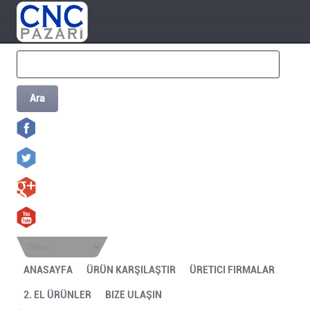
Ara
Türkçe
ANASAYFA
ÜRÜN KARŞILAŞTIR
ÜRETICI FIRMALAR
2. EL ÜRÜNLER
BIZE ULAŞIN