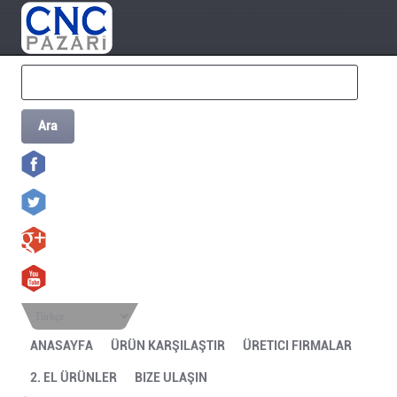
Ara
Türkçe
ANASAYFA
ÜRÜN KARŞILAŞTIR
ÜRETICI FIRMALAR
2. EL ÜRÜNLER
BIZE ULAŞIN