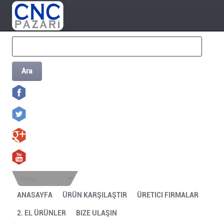
Ara
Türkçe
ANASAYFA
ÜRÜN KARŞILAŞTIR
ÜRETICI FIRMALAR
2. EL ÜRÜNLER
BIZE ULAŞIN