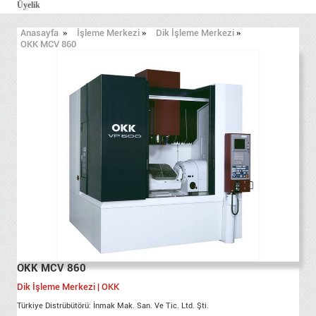
Üyelik
Anasayfa
»
İşleme Merkezi
»
Dik İşleme Merkezi
»
OKK MCV 860
OKK MCV 860
Dik İşleme Merkezi | OKK
Türkiye Distrübütörü: İnmak Mak. San. Ve Tic. Ltd. Şti.