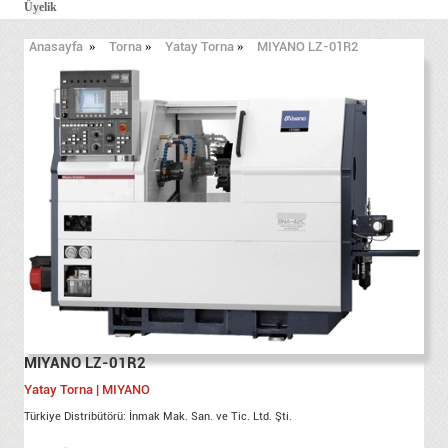
Üyelik
Anasayfa
»
Torna
»
Yatay Torna
»
MIYANO LZ-01R2
MIYANO LZ-01R2
Yatay Torna | MIYANO
Türkiye Distribütörü: İnmak Mak. San. ve Tic. Ltd. Şti.