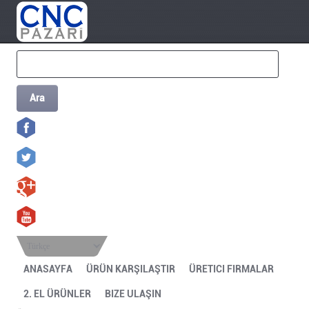
Ara
Türkçe
ANASAYFA
ÜRÜN KARŞILAŞTIR
ÜRETICI FIRMALAR
2. EL ÜRÜNLER
BIZE ULAŞIN