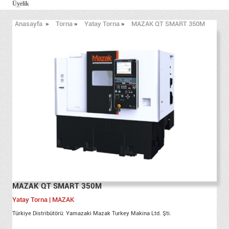
Üyelik
Anasayfa
»
Torna
»
Yatay Torna
»
MAZAK QT SMART 350M
MAZAK QT SMART 350M
Yatay Torna | MAZAK
Türkiye Distribütörü: Yamazaki Mazak Turkey Makina Ltd. Şti.