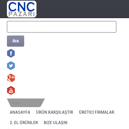
Ara
Türkçe
ANASAYFA
ÜRÜN KARŞILAŞTIR
ÜRETICI FIRMALAR
2. EL ÜRÜNLER
BIZE ULAŞIN