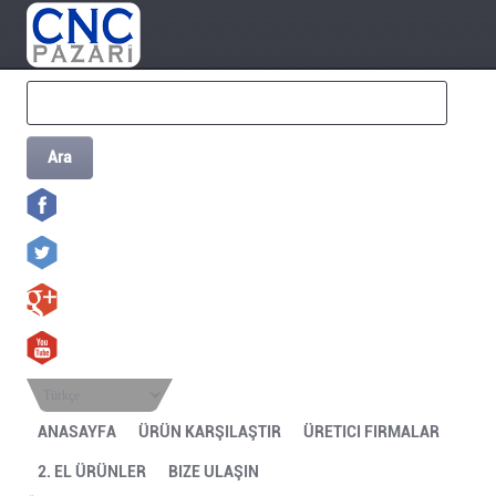
Ara
Türkçe
ANASAYFA
ÜRÜN KARŞILAŞTIR
ÜRETICI FIRMALAR
2. EL ÜRÜNLER
BIZE ULAŞIN