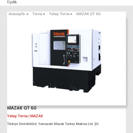
Üyelik
Anasayfa
»
Torna
»
Yatay Torna
»
MAZAK QT 6G
MAZAK QT 6G
Yatay Torna | MAZAK
Türkiye Distribütörü: Yamazaki Mazak Turkey Makina Ltd. Şti.