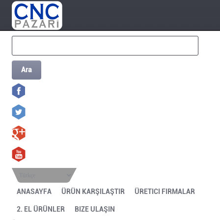
Ara
Türkçe
ANASAYFA
ÜRÜN KARŞILAŞTIR
ÜRETICI FIRMALAR
2. EL ÜRÜNLER
BIZE ULAŞIN