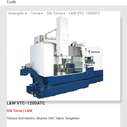
Üyelik
Anasayfa
»
Torna
»
Dik Torna
»
L&W VTC-1200ATC
L&W VTC-1200ATC
Dik Torna | L&W
Türkiye Distribütörü: Mustek CNC Takım Tezgahları