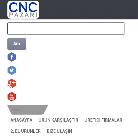
Ara
Türkçe
ANASAYFA
ÜRÜN KARŞILAŞTIR
ÜRETICI FIRMALAR
2. EL ÜRÜNLER
BIZE ULAŞIN