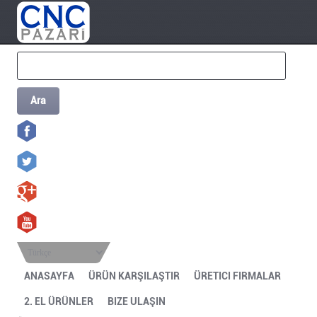
Ara
Türkçe
ANASAYFA
ÜRÜN KARŞILAŞTIR
ÜRETICI FIRMALAR
2. EL ÜRÜNLER
BIZE ULAŞIN