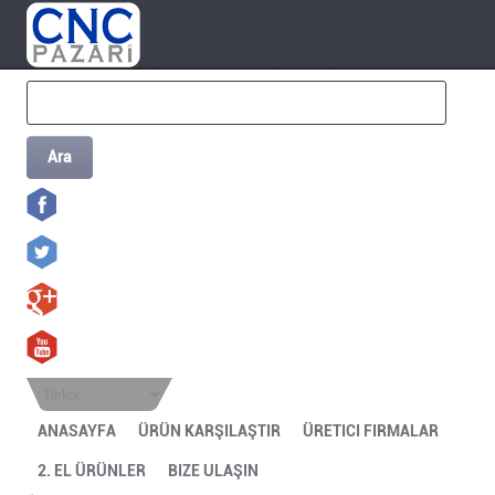
Ara
Türkçe
ANASAYFA
ÜRÜN KARŞILAŞTIR
ÜRETICI FIRMALAR
2. EL ÜRÜNLER
BIZE ULAŞIN