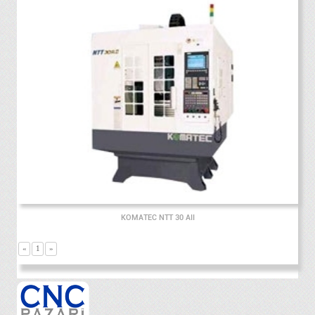
KOMATEC NTT 30 AII
«
1
»