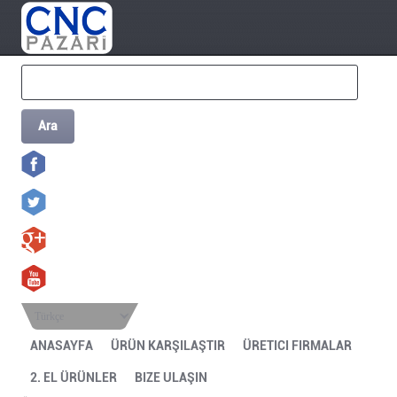
Ara
Türkçe
ANASAYFA
ÜRÜN KARŞILAŞTIR
ÜRETICI FIRMALAR
2. EL ÜRÜNLER
BIZE ULAŞIN