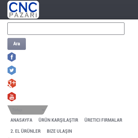
Ara
Türkçe
ANASAYFA
ÜRÜN KARŞILAŞTIR
ÜRETICI FIRMALAR
2. EL ÜRÜNLER
BIZE ULAŞIN