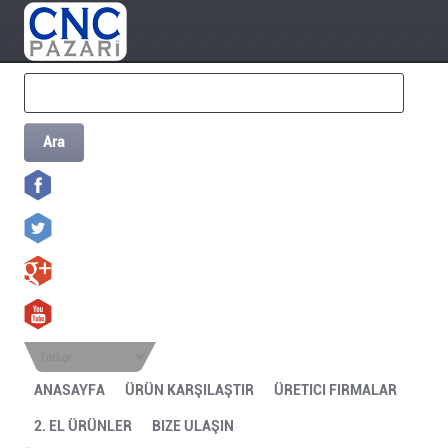
Ara
Türkçe
ANASAYFA
ÜRÜN KARŞILAŞTIR
ÜRETICI FIRMALAR
2. EL ÜRÜNLER
BIZE ULAŞIN