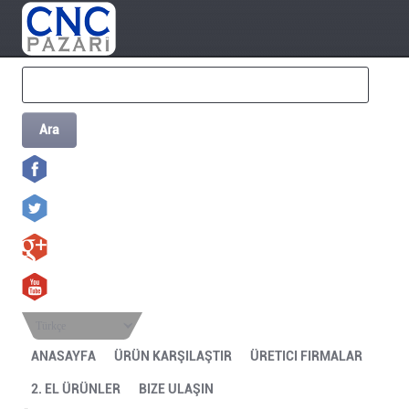
Ara
Türkçe
ANASAYFA
ÜRÜN KARŞILAŞTIR
ÜRETICI FIRMALAR
2. EL ÜRÜNLER
BIZE ULAŞIN