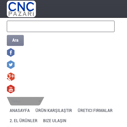
Ara
Türkçe
ANASAYFA
ÜRÜN KARŞILAŞTIR
ÜRETICI FIRMALAR
2. EL ÜRÜNLER
BIZE ULAŞIN