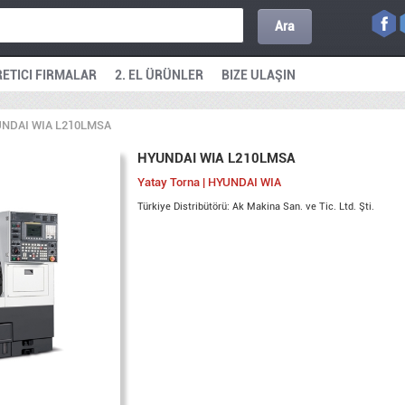
Ara
ETICI FIRMALAR
2. EL ÜRÜNLER
BIZE ULAŞIN
NDAI WIA L210LMSA
HYUNDAI WIA L210LMSA
Yatay Torna | HYUNDAI WIA
Türkiye Distribütörü: Ak Makina San. ve Tic. Ltd. Şti.