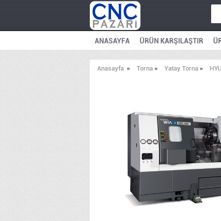
ANASAYFA
ÜRÜN KARŞILAŞTIR
ÜR
Anasayfa
»
Torna
»
Yatay Torna
»
HYU