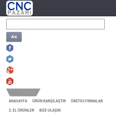
Ara
Türkçe
ANASAYFA
ÜRÜN KARŞILAŞTIR
ÜRETICI FIRMALAR
2. EL ÜRÜNLER
BIZE ULAŞIN