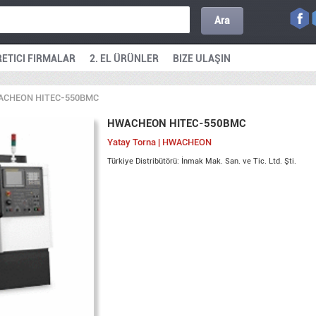
Ara
ETICI FIRMALAR
2. EL ÜRÜNLER
BIZE ULAŞIN
ACHEON HITEC-550BMC
HWACHEON HITEC-550BMC
Yatay Torna | HWACHEON
Türkiye Distribütörü: İnmak Mak. San. ve Tic. Ltd. Şti.