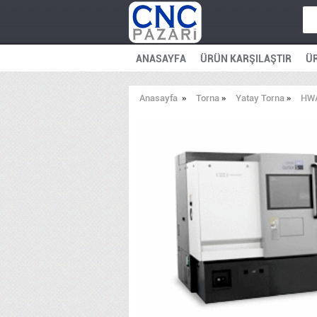
ANASAYFA
ÜRÜN KARŞILAŞTIR
ÜR
Anasayfa
»
Torna
»
Yatay Torna
»
HW