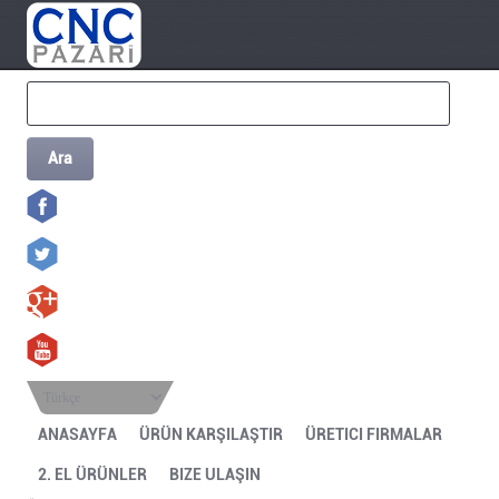
Ara
Türkçe
ANASAYFA
ÜRÜN KARŞILAŞTIR
ÜRETICI FIRMALAR
2. EL ÜRÜNLER
BIZE ULAŞIN