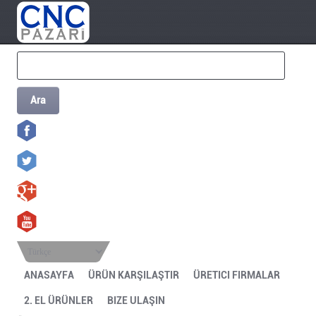
Ara
Türkçe
ANASAYFA
ÜRÜN KARŞILAŞTIR
ÜRETICI FIRMALAR
2. EL ÜRÜNLER
BIZE ULAŞIN