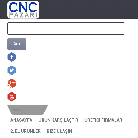
Ara
Türkçe
ANASAYFA
ÜRÜN KARŞILAŞTIR
ÜRETICI FIRMALAR
2. EL ÜRÜNLER
BIZE ULAŞIN