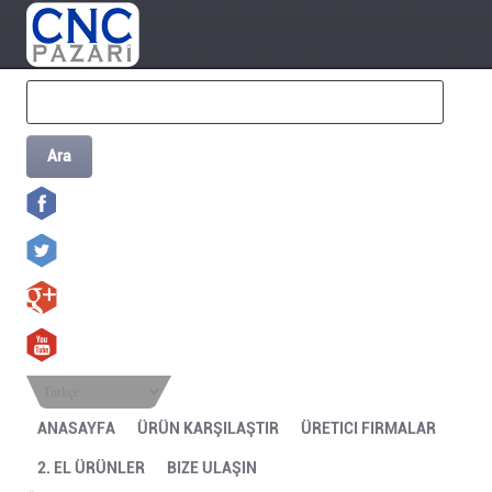
Ara
Türkçe
ANASAYFA
ÜRÜN KARŞILAŞTIR
ÜRETICI FIRMALAR
2. EL ÜRÜNLER
BIZE ULAŞIN