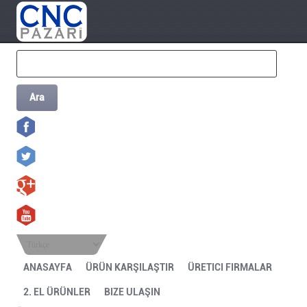
Ara
Türkçe
ANASAYFA
ÜRÜN KARŞILAŞTIR
ÜRETICI FIRMALAR
2. EL ÜRÜNLER
BIZE ULAŞIN