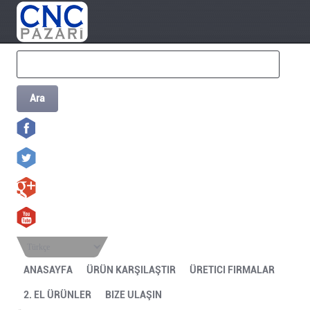
Ara
Türkçe
ANASAYFA
ÜRÜN KARŞILAŞTIR
ÜRETICI FIRMALAR
2. EL ÜRÜNLER
BIZE ULAŞIN