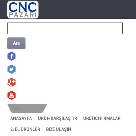
Ara
Türkçe
ANASAYFA
ÜRÜN KARŞILAŞTIR
ÜRETICI FIRMALAR
2. EL ÜRÜNLER
BIZE ULAŞIN