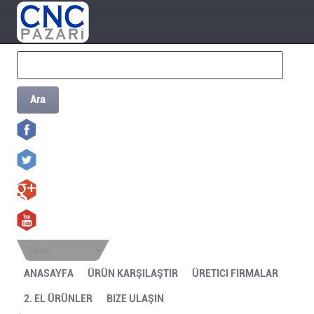
Ara
Türkçe
ANASAYFA
ÜRÜN KARŞILAŞTIR
ÜRETICI FIRMALAR
2. EL ÜRÜNLER
BIZE ULAŞIN