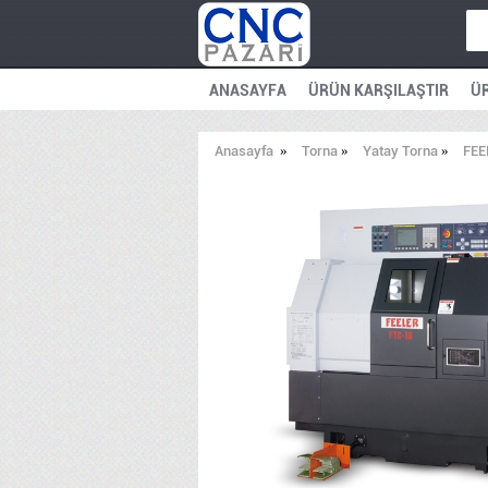
ANASAYFA
ÜRÜN KARŞILAŞTIR
ÜR
Anasayfa
»
Torna
»
Yatay Torna
»
FEE