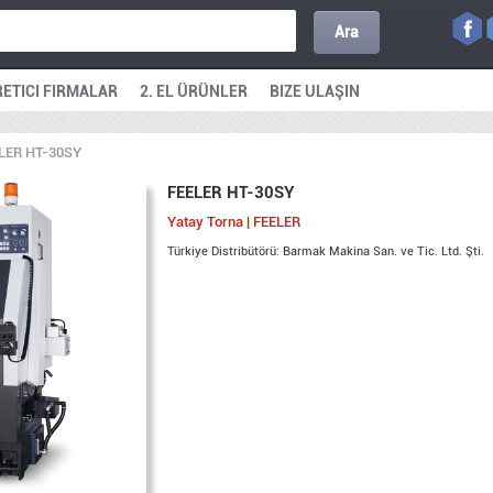
Ara
ETICI FIRMALAR
2. EL ÜRÜNLER
BIZE ULAŞIN
LER HT-30SY
FEELER HT-30SY
Yatay Torna | FEELER
Türkiye Distribütörü: Barmak Makina San. ve Tic. Ltd. Şti.