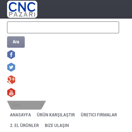
Ara
Türkçe
ANASAYFA
ÜRÜN KARŞILAŞTIR
ÜRETICI FIRMALAR
2. EL ÜRÜNLER
BIZE ULAŞIN