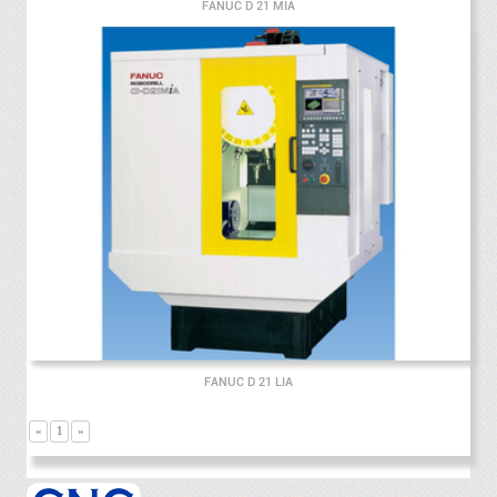
FANUC D 21 MIA
FANUC D 21 LIA
«
1
»