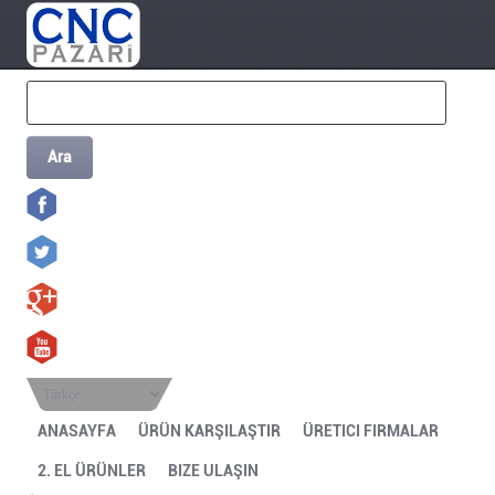
Ara
Türkçe
ANASAYFA
ÜRÜN KARŞILAŞTIR
ÜRETICI FIRMALAR
2. EL ÜRÜNLER
BIZE ULAŞIN