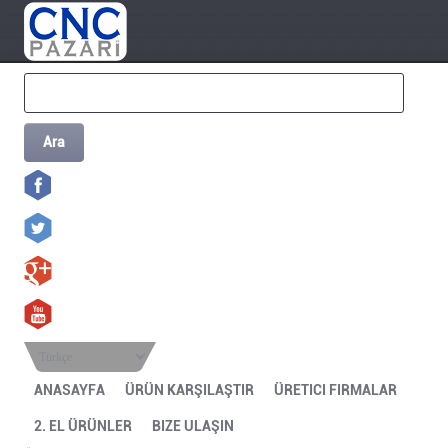
Ara
Türkçe
ANASAYFA
ÜRÜN KARŞILAŞTIR
ÜRETICI FIRMALAR
2. EL ÜRÜNLER
BIZE ULAŞIN