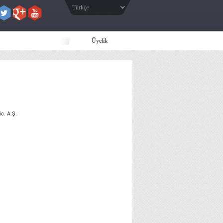
Türkçe
Üyelik
c. A.Ş.