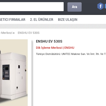
Ara
ETICI FIRMALAR
2. EL ÜRÜNLER
BIZE ULAŞIN
e Merkezi
»
ENSHU EV 530S
ENSHU EV 530S
Dik İşleme Merkezi | ENSHU
Türkiye Distrübütörü: UNITEC Makine San. Ve İmt. İth. Ve Ti