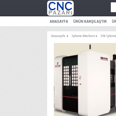
ANASAYFA
ÜRÜN KARŞILAŞTIR
ÜR
Anasayfa
»
İşleme Merkezi
»
Dik İşlem