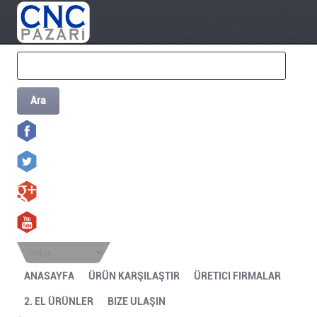
Ara
Türkçe
ANASAYFA
ÜRÜN KARŞILAŞTIR
ÜRETICI FIRMALAR
2. EL ÜRÜNLER
BIZE ULAŞIN