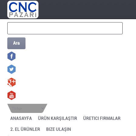
Ara
Türkçe
ANASAYFA
ÜRÜN KARŞILAŞTIR
ÜRETICI FIRMALAR
2. EL ÜRÜNLER
BIZE ULAŞIN